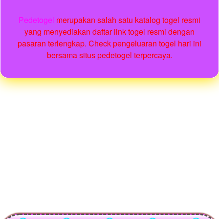
Pedetogel
merupakan salah satu katalog togel resmi
yang menyediakan daftar link togel resmi dengan
pasaran terlengkap. Check pengeluaran togel hari ini
bersama situs pedetogel terpercaya.